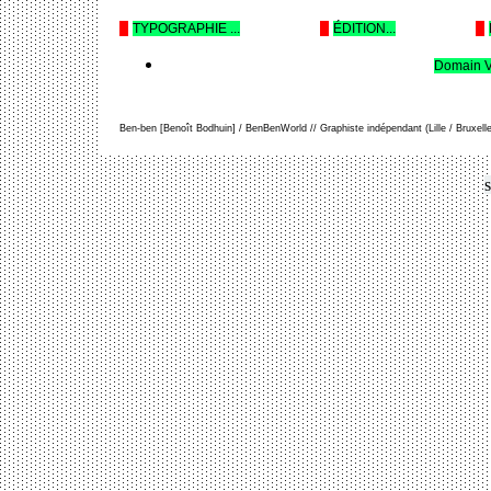
--
TYPOGRAPHIE ...
--
ÉDITION...
--
Domain V
Ben-ben [Benoît Bodhuin] / BenBenWorld // Graphiste indépendant (Lille / Bruxelle