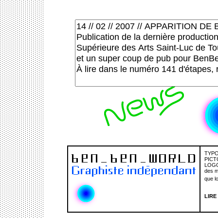
TYPO
PIC
LOGO
des m
que lo
LIRE